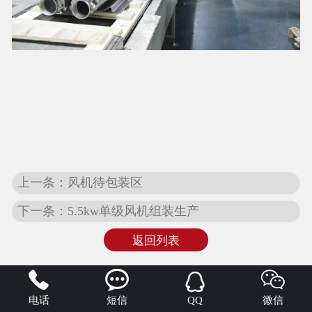
上一条：风机待包装区
下一条：5.5kw单级风机组装生产
返回列表




电话
短信
QQ
微信