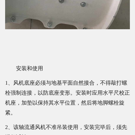
安装和使用
1、风机底座必须与地基平面自然接合，不得敲打螺
栓强制连接，以防底座变形。安装时应用水平尺校正
机座，加垫以保持其水平位置，然后将地脚螺栓旋
紧。
2、该轴流通风机不准吊装使用，安装完毕后，须先